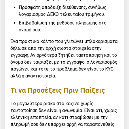
Πρόσφατη απόδειξη διεύθυνσης, συνήθως
λογαριασμός ΔΕΚΟ τελευταίου τριμήνου.
Επιβεβαίωση της μεθόδου πληρωμής στο
όνομά σου.
Ένα πρακτικό κόλπο που γλιτώνει μπλοκαρίσματα:
δήλωσε από την αρχή σωστά στοιχεία στην
εγγραφή. Αν αργότερα ζητηθεί ταυτοποίηση και το
όνομα δεν ταιριάζει με το έγγραφο, ο λογαριασμός
παγώνει, και τότε το πρόβλημα δεν είναι το KYC
αλλά η αναντιστοιχία.
Τι να Προσέξεις Πριν Παίξεις
Το μεγαλύτερο ρίσκο στα καζίνο χωρίς
ταυτοποίηση δεν είναι η ανωνυμία. Είναι ότι, χωρίς
ελληνική εποπτεία, αν κάτι στραβώσει με την
πληρωμή σου δεν υπάρχει αρχή να παραπονεθείς.