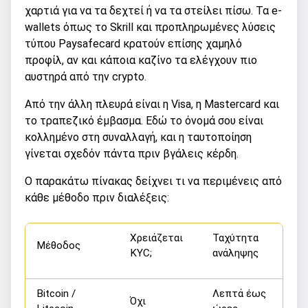
χαρτιά για να τα δεχτεί ή να τα στείλει πίσω. Τα e-
wallets όπως το Skrill και προπληρωμένες λύσεις
τύπου Paysafecard κρατούν επίσης χαμηλό
προφίλ, αν και κάποια καζίνο τα ελέγχουν πιο
αυστηρά από την crypto.
Από την άλλη πλευρά είναι η Visa, η Mastercard και
το τραπεζικό έμβασμα. Εδώ το όνομά σου είναι
κολλημένο στη συναλλαγή, και η ταυτοποίηση
γίνεται σχεδόν πάντα πριν βγάλεις κέρδη.
Ο παρακάτω πίνακας δείχνει τι να περιμένεις από
κάθε μέθοδο πριν διαλέξεις:
Χρειάζεται
Ταχύτητα
Μέθοδος
KYC;
ανάληψης
Bitcoin /
Λεπτά έως
Όχι