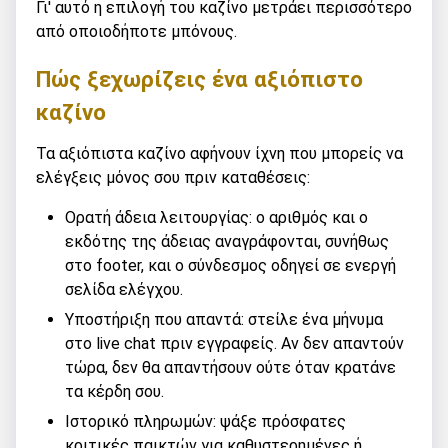
Γι' αυτό η επιλογή του καζίνο μετράει περισσότερο
από οποιοδήποτε μπόνους.
Πώς ξεχωρίζεις ένα αξιόπιστο
καζίνο
Τα αξιόπιστα καζίνο αφήνουν ίχνη που μπορείς να
ελέγξεις μόνος σου πριν καταθέσεις:
Ορατή άδεια λειτουργίας: ο αριθμός και ο
εκδότης της άδειας αναγράφονται, συνήθως
στο footer, και ο σύνδεσμος οδηγεί σε ενεργή
σελίδα ελέγχου.
Υποστήριξη που απαντά: στείλε ένα μήνυμα
στο live chat πριν εγγραφείς. Αν δεν απαντούν
τώρα, δεν θα απαντήσουν ούτε όταν κρατάνε
τα κέρδη σου.
Ιστορικό πληρωμών: ψάξε πρόσφατες
κριτικές παικτών για καθυστερημένες ή