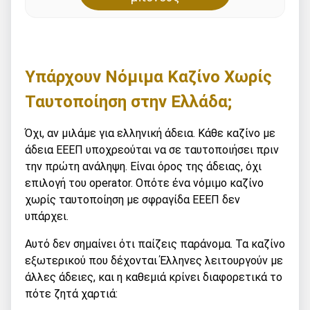
Υπάρχουν Νόμιμα Καζίνο Χωρίς
Ταυτοποίηση στην Ελλάδα;
Όχι, αν μιλάμε για ελληνική άδεια. Κάθε καζίνο με
άδεια ΕΕΕΠ υποχρεούται να σε ταυτοποιήσει πριν
την πρώτη ανάληψη. Είναι όρος της άδειας, όχι
επιλογή του operator. Οπότε ένα νόμιμο καζίνο
χωρίς ταυτοποίηση με σφραγίδα ΕΕΕΠ δεν
υπάρχει.
Αυτό δεν σημαίνει ότι παίζεις παράνομα. Τα καζίνο
εξωτερικού που δέχονται Έλληνες λειτουργούν με
άλλες άδειες, και η καθεμιά κρίνει διαφορετικά το
πότε ζητά χαρτιά: