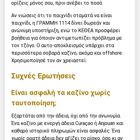
ορίζεις μόνος σου, πριν ανέβει το ποσό.
Αν νιώσεις ότι το παιχνίδι σταματά να είναι
παιχνίδι, η ΓΡΑΜΜΗ 1114 δίνει δωρεάν και
ανώνυμη υποστήριξη, ενώ το ΚΕΘΕΑ προσφέρει
βοήθεια για όποιον αντιμετωπίζει πρόβλημα με
τον τζόγο. Ο αυτο-αποκλεισμός υπάρχει στα
περισσότερα σοβαρά καζίνο, ακόμα και offshore.
Χρησιμοποίησέ τον αν χρειαστεί.
Συχνές Ερωτήσεις
Είναι ασφαλή τα καζίνο χωρίς
ταυτοποίηση;
Εξαρτάται από την άδεια, όχι από την ανωνυμία.
Ένα καζίνο με ενεργή άδεια Curaçao ή Anjouan και
καθαρό ιστορικό πληρωμών είναι ασφαλές. Ένα
χωρίς ορατή άδεια δεν αξίζει το ρίσκο, όσο κι αν