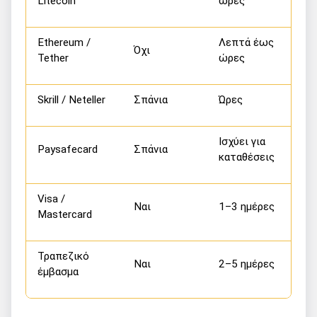
Litecoin
ώρες
Ethereum /
Λεπτά έως
Όχι
Tether
ώρες
Skrill / Neteller
Σπάνια
Ώρες
Ισχύει για
Paysafecard
Σπάνια
καταθέσεις
Visa /
Ναι
1–3 ημέρες
Mastercard
Τραπεζικό
Ναι
2–5 ημέρες
έμβασμα