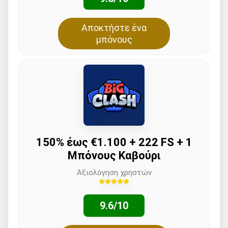
Αποκτήστε ένα
μπόνους
150% έως €1.100 + 222 FS + 1
Μπόνους Καβούρι
Αξιολόγηση χρηστών
9.6/10