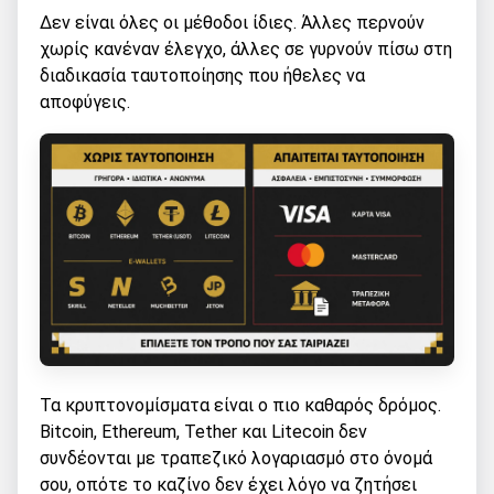
Δεν είναι όλες οι μέθοδοι ίδιες. Άλλες περνούν
χωρίς κανέναν έλεγχο, άλλες σε γυρνούν πίσω στη
διαδικασία ταυτοποίησης που ήθελες να
αποφύγεις.
Τα κρυπτονομίσματα είναι ο πιο καθαρός δρόμος.
Bitcoin, Ethereum, Tether και Litecoin δεν
συνδέονται με τραπεζικό λογαριασμό στο όνομά
σου, οπότε το καζίνο δεν έχει λόγο να ζητήσει