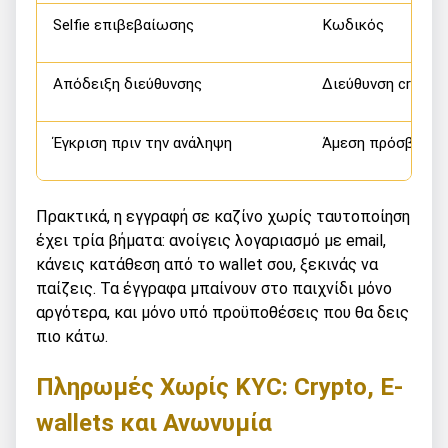
Selfie επιβεβαίωσης
Κωδικός
Απόδειξη διεύθυνσης
Διεύθυνση crypto 
Έγκριση πριν την ανάληψη
Άμεση πρόσβαση
Πρακτικά, η εγγραφή σε καζίνο χωρίς ταυτοποίηση
έχει τρία βήματα: ανοίγεις λογαριασμό με email,
κάνεις κατάθεση από το wallet σου, ξεκινάς να
παίζεις. Τα έγγραφα μπαίνουν στο παιχνίδι μόνο
αργότερα, και μόνο υπό προϋποθέσεις που θα δεις
πιο κάτω.
Πληρωμές Χωρίς KYC: Crypto, E-
wallets και Ανωνυμία