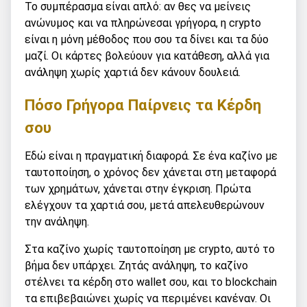
Το συμπέρασμα είναι απλό: αν θες να μείνεις
ανώνυμος και να πληρώνεσαι γρήγορα, η crypto
είναι η μόνη μέθοδος που σου τα δίνει και τα δύο
μαζί. Οι κάρτες βολεύουν για κατάθεση, αλλά για
ανάληψη χωρίς χαρτιά δεν κάνουν δουλειά.
Πόσο Γρήγορα Παίρνεις τα Κέρδη
σου
Εδώ είναι η πραγματική διαφορά. Σε ένα καζίνο με
ταυτοποίηση, ο χρόνος δεν χάνεται στη μεταφορά
των χρημάτων, χάνεται στην έγκριση. Πρώτα
ελέγχουν τα χαρτιά σου, μετά απελευθερώνουν
την ανάληψη.
Στα καζίνο χωρίς ταυτοποίηση με crypto, αυτό το
βήμα δεν υπάρχει. Ζητάς ανάληψη, το καζίνο
στέλνει τα κέρδη στο wallet σου, και το blockchain
τα επιβεβαιώνει χωρίς να περιμένει κανέναν. Οι