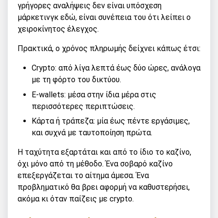
γρήγορες αναλήψεις δεν είναι υπόσχεση
μάρκετινγκ εδώ, είναι συνέπεια του ότι λείπει ο
χειροκίνητος έλεγχος.
Πρακτικά, ο χρόνος πληρωμής δείχνει κάπως έτσι:
Crypto: από λίγα λεπτά έως δύο ώρες, ανάλογα
με τη φόρτο του δικτύου.
E-wallets: μέσα στην ίδια μέρα στις
περισσότερες περιπτώσεις.
Κάρτα ή τράπεζα: μία έως πέντε εργάσιμες,
και συχνά με ταυτοποίηση πρώτα.
Η ταχύτητα εξαρτάται και από το ίδιο το καζίνο,
όχι μόνο από τη μέθοδο. Ένα σοβαρό καζίνο
επεξεργάζεται το αίτημα άμεσα. Ένα
προβληματικό θα βρει αφορμή να καθυστερήσει,
ακόμα κι όταν παίζεις με crypto.