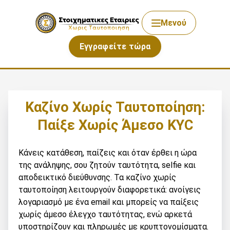
Μενού
Εγγραφείτε τώρα
Καζίνο Χωρίς Ταυτοποίηση:
Παίξε Χωρίς Άμεσο KYC
Κάνεις κατάθεση, παίζεις και όταν έρθει η ώρα
της ανάληψης, σου ζητούν ταυτότητα, selfie και
αποδεικτικό διεύθυνσης. Τα καζίνο χωρίς
ταυτοποίηση λειτουργούν διαφορετικά: ανοίγεις
λογαριασμό με ένα email και μπορείς να παίξεις
χωρίς άμεσο έλεγχο ταυτότητας, ενώ αρκετά
υποστηρίζουν και πληρωμές με κρυπτονομίσματα.