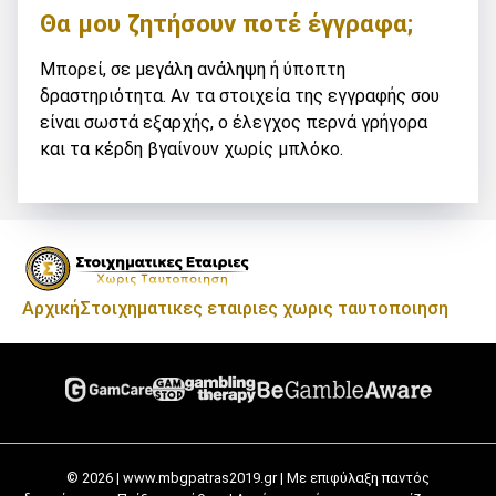
Θα μου ζητήσουν ποτέ έγγραφα;
Μπορεί, σε μεγάλη ανάληψη ή ύποπτη
δραστηριότητα. Αν τα στοιχεία της εγγραφής σου
είναι σωστά εξαρχής, ο έλεγχος περνά γρήγορα
και τα κέρδη βγαίνουν χωρίς μπλόκο.
Αρχική
Στοιχηματικες εταιριες χωρις ταυτοποιηση
© 2026 | www.mbgpatras2019.gr | Με επιφύλαξη παντός