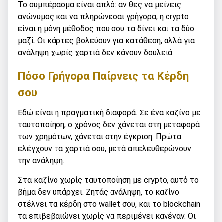
Το συμπέρασμα είναι απλό: αν θες να μείνεις
ανώνυμος και να πληρώνεσαι γρήγορα, η crypto
είναι η μόνη μέθοδος που σου τα δίνει και τα δύο
μαζί. Οι κάρτες βολεύουν για κατάθεση, αλλά για
ανάληψη χωρίς χαρτιά δεν κάνουν δουλειά.
Πόσο Γρήγορα Παίρνεις τα Κέρδη
σου
Εδώ είναι η πραγματική διαφορά. Σε ένα καζίνο με
ταυτοποίηση, ο χρόνος δεν χάνεται στη μεταφορά
των χρημάτων, χάνεται στην έγκριση. Πρώτα
ελέγχουν τα χαρτιά σου, μετά απελευθερώνουν
την ανάληψη.
Στα καζίνο χωρίς ταυτοποίηση με crypto, αυτό το
βήμα δεν υπάρχει. Ζητάς ανάληψη, το καζίνο
στέλνει τα κέρδη στο wallet σου, και το blockchain
τα επιβεβαιώνει χωρίς να περιμένει κανέναν. Οι