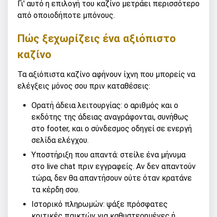
Γι' αυτό η επιλογή του καζίνο μετράει περισσότερο
από οποιοδήποτε μπόνους.
Πώς ξεχωρίζεις ένα αξιόπιστο
καζίνο
Τα αξιόπιστα καζίνο αφήνουν ίχνη που μπορείς να
ελέγξεις μόνος σου πριν καταθέσεις:
Ορατή άδεια λειτουργίας: ο αριθμός και ο
εκδότης της άδειας αναγράφονται, συνήθως
στο footer, και ο σύνδεσμος οδηγεί σε ενεργή
σελίδα ελέγχου.
Υποστήριξη που απαντά: στείλε ένα μήνυμα
στο live chat πριν εγγραφείς. Αν δεν απαντούν
τώρα, δεν θα απαντήσουν ούτε όταν κρατάνε
τα κέρδη σου.
Ιστορικό πληρωμών: ψάξε πρόσφατες
κριτικές παικτών για καθυστερημένες ή