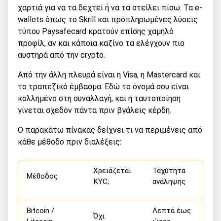
χαρτιά για να τα δεχτεί ή να τα στείλει πίσω. Τα e-
wallets όπως το Skrill και προπληρωμένες λύσεις
τύπου Paysafecard κρατούν επίσης χαμηλό
προφίλ, αν και κάποια καζίνο τα ελέγχουν πιο
αυστηρά από την crypto.
Από την άλλη πλευρά είναι η Visa, η Mastercard και
το τραπεζικό έμβασμα. Εδώ το όνομά σου είναι
κολλημένο στη συναλλαγή, και η ταυτοποίηση
γίνεται σχεδόν πάντα πριν βγάλεις κέρδη.
Ο παρακάτω πίνακας δείχνει τι να περιμένεις από
κάθε μέθοδο πριν διαλέξεις:
Χρειάζεται
Ταχύτητα
Μέθοδος
KYC;
ανάληψης
Bitcoin /
Λεπτά έως
Όχι