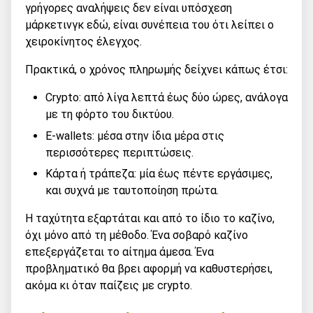
γρήγορες αναλήψεις δεν είναι υπόσχεση
μάρκετινγκ εδώ, είναι συνέπεια του ότι λείπει ο
χειροκίνητος έλεγχος.
Πρακτικά, ο χρόνος πληρωμής δείχνει κάπως έτσι:
Crypto: από λίγα λεπτά έως δύο ώρες, ανάλογα
με τη φόρτο του δικτύου.
E-wallets: μέσα στην ίδια μέρα στις
περισσότερες περιπτώσεις.
Κάρτα ή τράπεζα: μία έως πέντε εργάσιμες,
και συχνά με ταυτοποίηση πρώτα.
Η ταχύτητα εξαρτάται και από το ίδιο το καζίνο,
όχι μόνο από τη μέθοδο. Ένα σοβαρό καζίνο
επεξεργάζεται το αίτημα άμεσα. Ένα
προβληματικό θα βρει αφορμή να καθυστερήσει,
ακόμα κι όταν παίζεις με crypto.