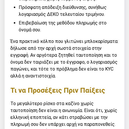
Πρόσφατη απόδειξη διεύθυνσης, συνήθως
λογαριασμός ΔΕΚΟ τελευταίου τριμήνου.
Επιβεβαίωση της μεθόδου πληρωμής στο
όνομά σου.
Ένα πρακτικό κόλπο που γλιτώνει μπλοκαρίσματα:
δήλωσε από την αρχή σωστά στοιχεία στην
εγγραφή. Αν αργότερα ζητηθεί ταυτοποίηση και το
όνομα δεν ταιριάζει με το έγγραφο, ο λογαριασμός
παγώνει, και τότε το πρόβλημα δεν είναι το KYC
αλλά η αναντιστοιχία.
Τι να Προσέξεις Πριν Παίξεις
Το μεγαλύτερο ρίσκο στα καζίνο χωρίς
ταυτοποίηση δεν είναι η ανωνυμία. Είναι ότι, χωρίς
ελληνική εποπτεία, αν κάτι στραβώσει με την
πληρωμή σου δεν υπάρχει αρχή να παραπονεθείς.