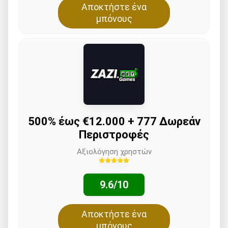
Αποκτήστε ένα
μπόνους
500% έως €12.000 + 777 Δωρεάν
Περιστροφές
Αξιολόγηση χρηστών
9.6/10
Αποκτήστε ένα
μπόνους