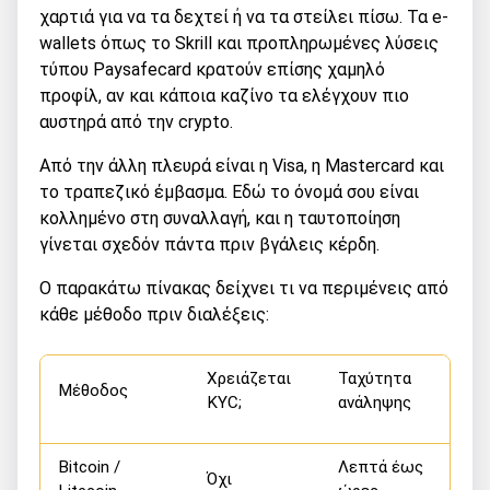
χαρτιά για να τα δεχτεί ή να τα στείλει πίσω. Τα e-
wallets όπως το Skrill και προπληρωμένες λύσεις
τύπου Paysafecard κρατούν επίσης χαμηλό
προφίλ, αν και κάποια καζίνο τα ελέγχουν πιο
αυστηρά από την crypto.
Από την άλλη πλευρά είναι η Visa, η Mastercard και
το τραπεζικό έμβασμα. Εδώ το όνομά σου είναι
κολλημένο στη συναλλαγή, και η ταυτοποίηση
γίνεται σχεδόν πάντα πριν βγάλεις κέρδη.
Ο παρακάτω πίνακας δείχνει τι να περιμένεις από
κάθε μέθοδο πριν διαλέξεις:
Χρειάζεται
Ταχύτητα
Μέθοδος
KYC;
ανάληψης
Bitcoin /
Λεπτά έως
Όχι