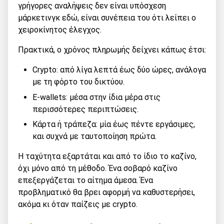
γρήγορες αναλήψεις δεν είναι υπόσχεση
μάρκετινγκ εδώ, είναι συνέπεια του ότι λείπει ο
χειροκίνητος έλεγχος.
Πρακτικά, ο χρόνος πληρωμής δείχνει κάπως έτσι:
Crypto: από λίγα λεπτά έως δύο ώρες, ανάλογα
με τη φόρτο του δικτύου.
E-wallets: μέσα στην ίδια μέρα στις
περισσότερες περιπτώσεις.
Κάρτα ή τράπεζα: μία έως πέντε εργάσιμες,
και συχνά με ταυτοποίηση πρώτα.
Η ταχύτητα εξαρτάται και από το ίδιο το καζίνο,
όχι μόνο από τη μέθοδο. Ένα σοβαρό καζίνο
επεξεργάζεται το αίτημα άμεσα. Ένα
προβληματικό θα βρει αφορμή να καθυστερήσει,
ακόμα κι όταν παίζεις με crypto.