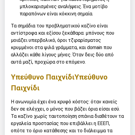
μπλοκαρισμένες αναλήψεις. Ένα μοτίβο
παραπόνων είναι κόκκινη σημαία.
Τα σημάδια του προβληματικού καζίνο είναι
αντίστροφα και εξίσου ξεκάθαρα: μπόνους που
μοιάζει υπερβολικό, όροι τζιραρίσματος
κρυμμένοι στα ψιλά γράμματα, και domain που
αλλάζει κάθε λίγους μήνες. Όταν δεις δύο από
αυτά μαζί, προχώρα στο επόμενο.
Υπεύθυνο ΠαιχνίδιΥπεύθυνο
Παιχνίδι
Η ανωνυμία έχει ένα κρυφό κόστος: όταν κανείς
δεν σε ελέγχει, ο μόνος που βάζει όρια είσαι εσύ.
Τα καζίνο χωρίς ταυτοποίηση σπάνια διαθέτουν τα
εργαλεία προστασίας που επιβάλλει η ΕΕΕΠ,
οπότε το όριο κατάθεσης και το διάλειμμα τα