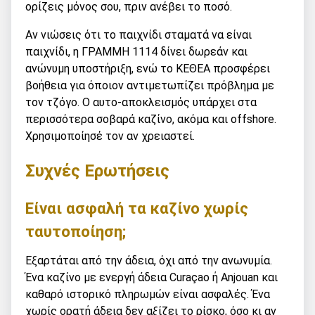
ορίζεις μόνος σου, πριν ανέβει το ποσό.
Αν νιώσεις ότι το παιχνίδι σταματά να είναι
παιχνίδι, η ΓΡΑΜΜΗ 1114 δίνει δωρεάν και
ανώνυμη υποστήριξη, ενώ το ΚΕΘΕΑ προσφέρει
βοήθεια για όποιον αντιμετωπίζει πρόβλημα με
τον τζόγο. Ο αυτο-αποκλεισμός υπάρχει στα
περισσότερα σοβαρά καζίνο, ακόμα και offshore.
Χρησιμοποίησέ τον αν χρειαστεί.
Συχνές Ερωτήσεις
Είναι ασφαλή τα καζίνο χωρίς
ταυτοποίηση;
Εξαρτάται από την άδεια, όχι από την ανωνυμία.
Ένα καζίνο με ενεργή άδεια Curaçao ή Anjouan και
καθαρό ιστορικό πληρωμών είναι ασφαλές. Ένα
χωρίς ορατή άδεια δεν αξίζει το ρίσκο, όσο κι αν