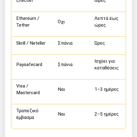
Litecoin
ώρες
Ethereum /
Λεπτά έως
Όχι
Tether
ώρες
Skrill / Neteller
Σπάνια
Ώρες
Ισχύει για
Paysafecard
Σπάνια
καταθέσεις
Visa /
Ναι
1–3 ημέρες
Mastercard
Τραπεζικό
Ναι
2–5 ημέρες
έμβασμα