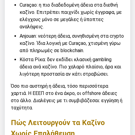
Curaçao: η πιο διαδεδομένη άδεια στα διεθνή
καζίνο. Επιτρέπει παιχνίδι χωρίς έγγραφα, με
ελέγχους μόνο σε μεγάλες ή ύποπτες
αναλήψεις.
Anjouan: νεότερη άδεια, συνηθισμένη στα crypto
καζίνο. Ίδια λογική με Curaçao, χτισμένη γύρω
από πληρωμές σε blockchain.
Κόστα Ρίκα: δεν εκδίδει κλασική gambling
άδεια ανά καζίνο. Πιο χαλαρό πλαίσιο, άρα και
λιγότερη προστασία αν κάτι στραβώσει.
Όσο πιο αυστηρή η άδεια, τόσο περισσότερα
χαρτιά. Η ΕΕΕΠ στο ένα άκρο, οι offshore άδειες
στο άλλο. Διαλέγεις με τι συμβιβάζεσαι: εγγύηση ή
ταχύτητα.
Πώς Λειτουργούν τα Καζίνο
Χωρίς Επαλήθευση